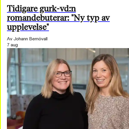
Tidigare gurk-vd:n
romandebuterar: "Ny typ av
upplevelse"
Av Johann Bernövall
7 aug