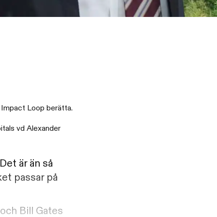
n Impact Loop berätta.
pitals vd Alexander
Det är än så
ket passar på
och Bill Gates