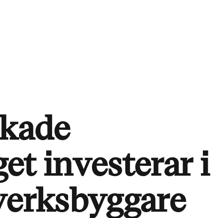
ckade
et investerar i
verksbyggare