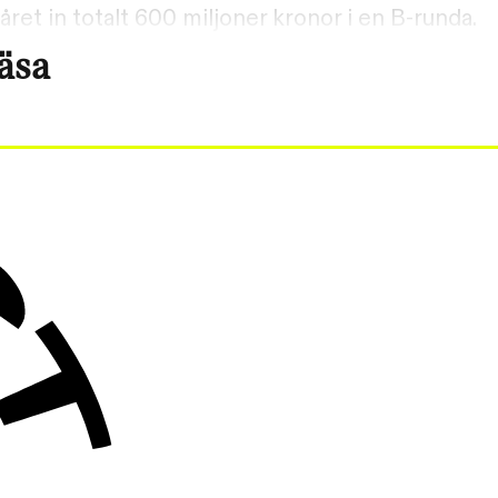
ret in totalt 600 miljoner kronor i en B-runda.
läsa