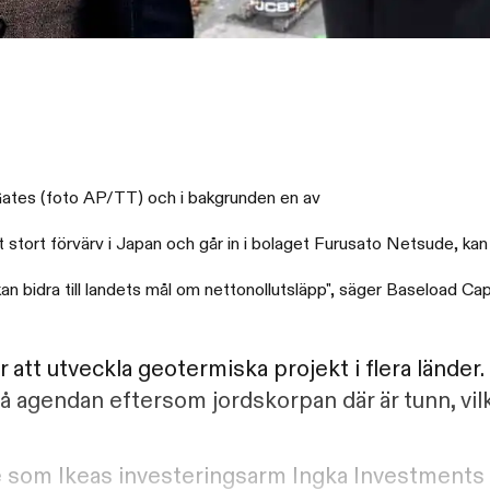
 Gates (foto AP/TT) och i bakgrunden en av
 stort förvärv i Japan och går in i bolaget Furusato Netsude, ka
an bidra till landets mål om nettonollutsläpp", säger Baseload Ca
att utveckla geotermiska projekt i flera länder. 
å agendan eftersom jordskorpan där är tunn, vil
e som Ikeas investeringsarm Ingka Investments 