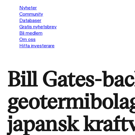
Nyheter
Community
Databaser
Gratis nyhetsbrev
Bli medlem
Om oss
Hitta investerare
Bill Gates-ba
geotermibolag
japansk kraft