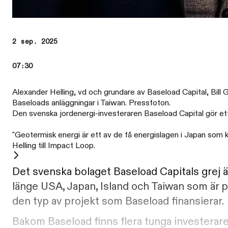
2 sep. 2025
07:30
Alexander Helling, vd och grundare av Baseload Capital, Bill
Baseloads anläggningar i Taiwan. Pressfoton.
Den svenska jordenergi-investeraren Baseload Capital gör ett
"Geotermisk energi är ett av de få energislagen i Japan som k
Helling till Impact Loop.
Det svenska bolaget Baseload Capitals grej är 
länge USA, Japan, Island och Taiwan som är p
den typ av projekt som Baseload finansierar.
Bakom Baseload finns flera tunga investerar