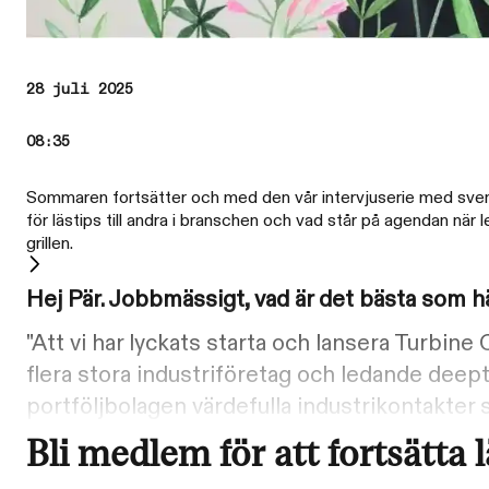
28 juli 2025
08:35
Sommaren fortsätter och med den vår intervjuserie med svens
för lästips till andra i branschen och vad står på agendan när
grillen.
Hej Pär. Jobbmässigt, vad är det bästa som h
"Att vi har lyckats starta och lansera Turbin
flera stora industriföretag och ledande deep
portföljbolagen värdefulla industrikontakter så
Bli medlem för att fortsätta 