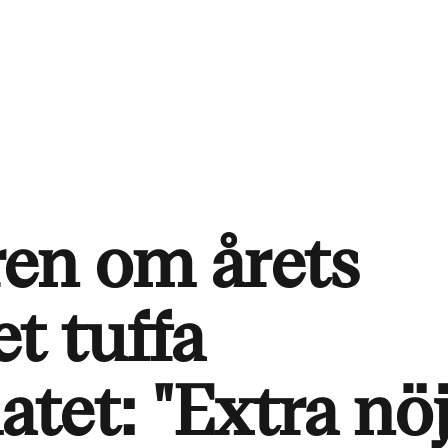
ren om årets
t tuffa
tet: "Extra nö