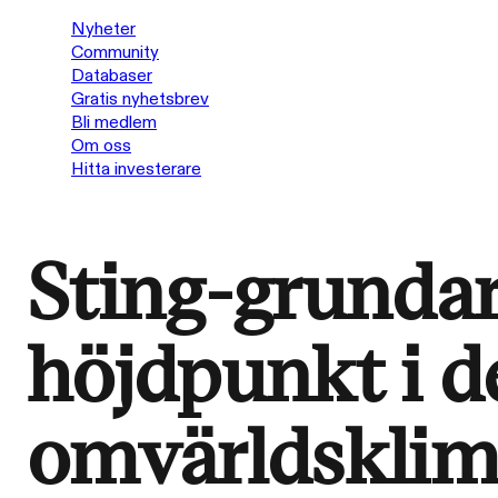
Nyheter
Community
Databaser
Gratis nyhetsbrev
Bli medlem
Om oss
Hitta investerare
Sting-grunda
höjdpunkt i de
omvärldsklima