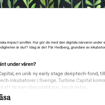
ka impact-profiler. Hur gör de med den digitala närvaron under 
 ledigheten är slut? Idag är det Pär Hedberg, grundare av inkubat
änt under våren?
e Capital, en unik ny early stage deeptech-fond, 
tech-inkubatorer i Sverige. Turbine Capital ko
 att de kan växa snabbare. Jag är extra...
läsa