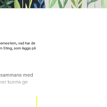
semestern, vad har de
orn Sting, som läggs på
tillsammans med
mmer kunna ge