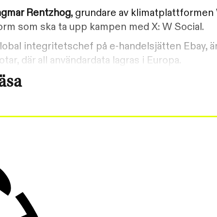
ngmar Rentzhog
, grundare av klimatplattforme
form som ska ta upp kampen med X: W Social.
 global integritetschef på e-handelsjätten Ebay, ä
tar, där all användardata lagras i Europa.
läsa