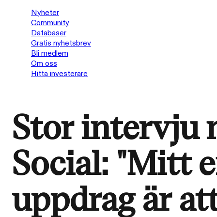
Nyheter
Community
Databaser
Gratis nyhetsbrev
Bli medlem
Om oss
Hitta investerare
Stor intervju
Social: "Mitt 
uppdrag är at