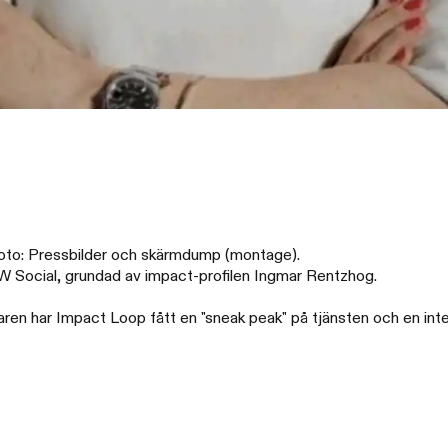
Foto: Pressbilder och skärmdump (montage).
W Social, grundad av impact-profilen Ingmar Rentzhog.
aren har Impact Loop fått en "sneak peak" på tjänsten och en int