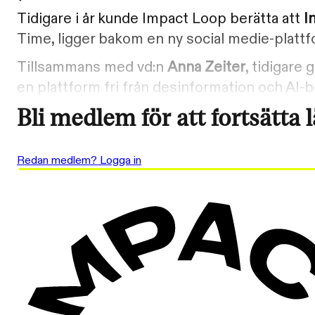
Tidigare i år kunde Impact Loop berätta att
I
Time, ligger bakom en ny social medie-platt
Tillsammans med vd:n
Anna Zeiter
, tidigare
en plattform fri från desinformation och AI-bo
Bli medlem för att fortsätta 
Redan medlem? Logga in