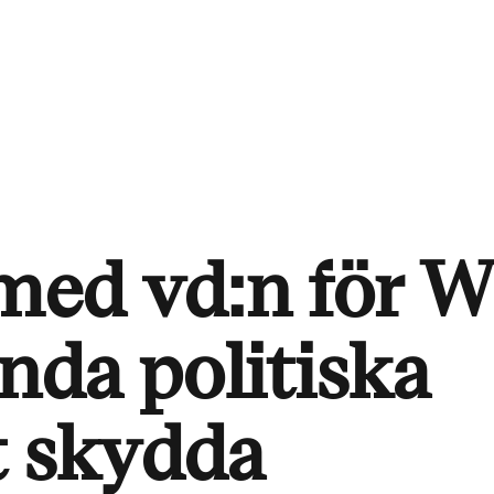
 med vd:n för W
enda politiska
t skydda