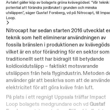
Avtalet gäller köp av bolagets gröna kvävegödsel. “Vår teknik 
potential att förändra jordbruket i grunden och minska
utsläppen”, säger Gustaf Forsberg, vd på Nitrocapt, till Impa
Loop.
Nitrocapt har sedan starten 2016 utvecklat e
teknik som helt eliminerar användningen av
fossila bränslen i produktionen av kvävegöds
vilket är en stor förändring för en sektor som
traditionellt sett har bidragit till betydande
koldioxidutsläpp – faktiskt motsvarande
utsläppen från hela flygindustrin. Metoden d
använder går att beskriva som att de använde
elektricitet för att göra kväve från luft.
På plats i ett regnigt Uppsala träffar Impact
Loop bolagets medgrundare och vd
Gustaf