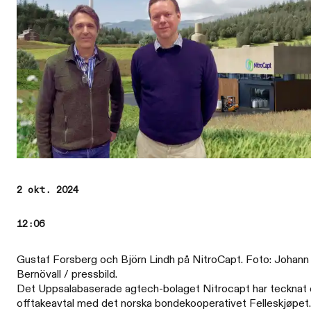
2 okt. 2024
12:06
Gustaf Forsberg och Björn Lindh på NitroCapt. Foto: Johann
Bernövall / pressbild.
Det Uppsalabaserade agtech-bolaget Nitrocapt har tecknat 
offtakeavtal med det norska bondekooperativet Felleskjøpet.