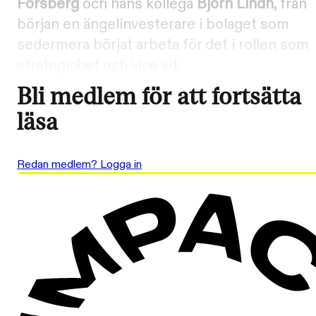
Forsberg
och hans kollega
Björn Lindh
, från
början en ängelinvesterare i bolaget som
sedermera börjat arbeta för det i rollen som
strategichef och vice vd.
Bli medlem för att fortsätta
läsa
Redan medlem? Logga in