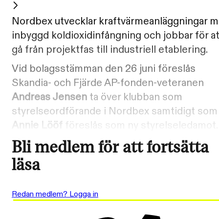
Nordbex utvecklar kraftvärmeanläggningar 
inbyggd koldioxidinfångning och jobbar för at
gå från projektfas till industriell etablering.
Vid bolagsstämman den 26 juni föreslås
Skandia- och Fjärde AP-fonden-veteranen
Andreas Jensen
ta över klubban som
styrelseordförande i Nordbex samtidigt som
Annie Lööf
föreslås som ny styrelseledamot.
Bli medlem för att fortsätta
läsa
Redan medlem? Logga in