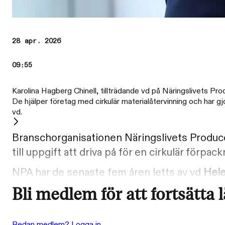
28 apr. 2026
09:55
Karolina Hagberg Chinell, tillträdande vd på Näringslivets Pr
De hjälper företag med cirkulär materialåtervinning och har g
vd.
Branschorganisationen Näringslivets Produce
till uppgift att driva på för en cirkulär förpac
NPA har de senaste fem åren letts av vd
Hele
Bli medlem för att fortsätta 
Redan medlem? Logga in