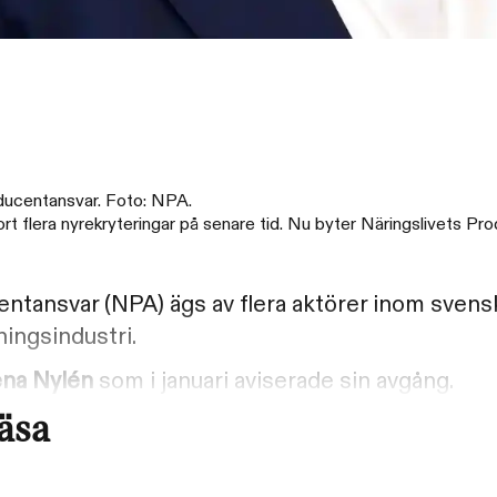
oducentansvar. Foto: NPA.
jort flera nyrekryteringar på senare tid. Nu byter Näringslivets P
ntansvar (NPA) ägs av flera aktörer inom svens
kningsindustri.
na Nylén
som i januari aviserade sin avgång.
läsa