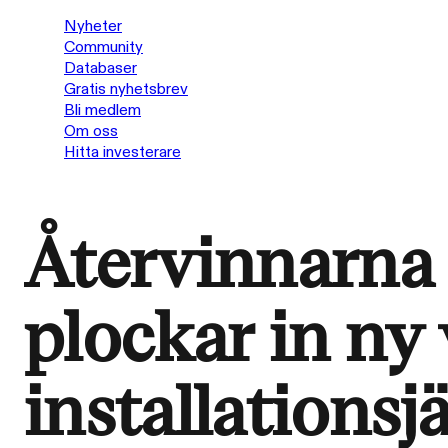
Nyheter
Community
Databaser
Gratis nyhetsbrev
Bli medlem
Om oss
Hitta investerare
Återvinnarna 
plockar in ny 
installationsj