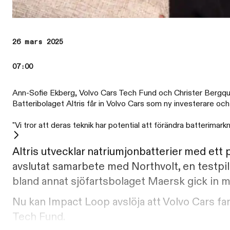
26 mars 2025
07:00
Ann-Sofie Ekberg, Volvo Cars Tech Fund och Christer Bergquist
Batteribolaget Altris får in Volvo Cars som ny investerare oc
"Vi tror att deras teknik har potential att förändra batterim
Altris utvecklar natriumjonbatterier med ett p
avslutat samarbete med Northvolt, en testpil
bland annat sjöfartsbolaget Maersk gick in 
Nu kan Impact Loop avslöja att Volvo Cars f
Tech Fund.