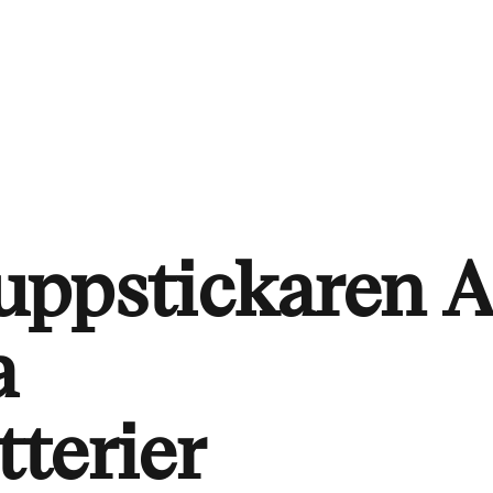
 uppstickaren A
a
terier