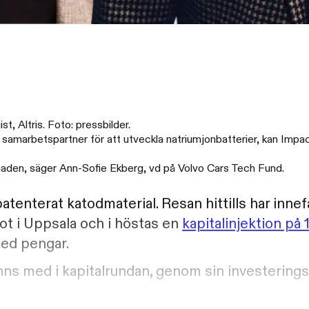
, Altris. Foto: pressbilder.
h samarbetspartner för att utveckla natriumjonbatterier, kan Impa
arknaden, säger Ann-Sofie Ekberg, vd på Volvo Cars Tech Fund.
atenterat katodmaterial. Resan hittills har inne
ot i Uppsala och i höstas en
kapitalinjektion på 
med pengar.
anns med i kapitalrundan, genom sin investering