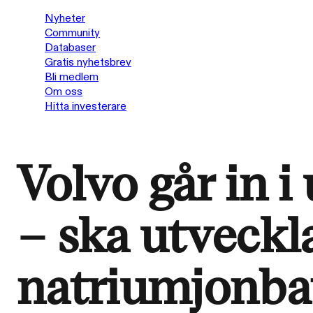
Nyheter
Community
Databaser
Gratis nyhetsbrev
Bli medlem
Om oss
Hitta investerare
Volvo går in i
– ska utveckl
natriumjonbat