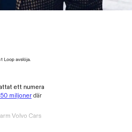
ct Loop avslöja.
fattat ett numera
150 miljoner
där
sarm Volvo Cars