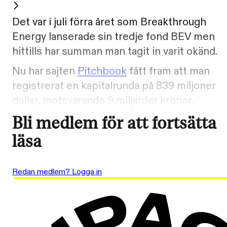
Det var i juli förra året som Breakthrough
Energy lanserade sin tredje fond BEV men
hittills har summan man tagit in varit okänd.
Nu har sajten
Pitchbook
fått fram att man
registrerat en kapitalrunda på 839 miljoner
dollar, motsvarande 9 miljarder kronor.
Bli medlem för att fortsätta
läsa
Redan medlem? Logga in