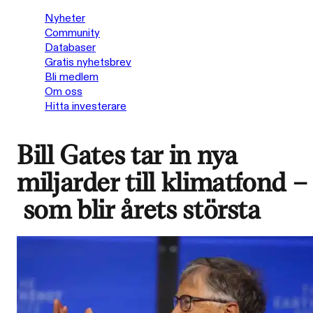
Nyheter
Community
Databaser
Gratis nyhetsbrev
Bli medlem
Om oss
Hitta investerare
Bill Gates tar in nya
miljarder till klimatfond –
som blir årets största