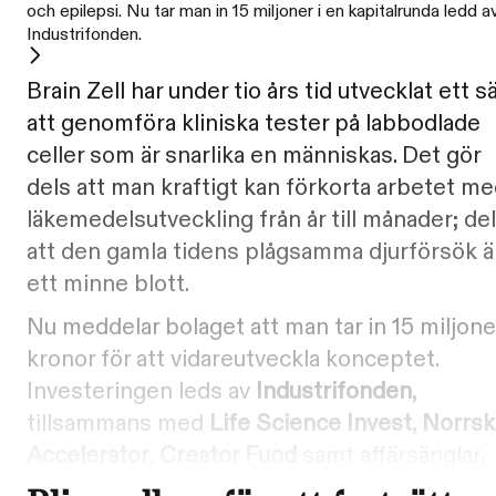
och epilepsi. Nu tar man in 15 miljoner i en kapitalrunda ledd a
Industrifonden.
Brain Zell har under tio års tid utvecklat ett s
att genomföra kliniska tester på labbodlade
celler som är snarlika en människas. Det gör
dels att man kraftigt kan förkorta arbetet m
läkemedelsutveckling från år till månader; de
att den gamla tidens plågsamma djurförsök ä
ett minne blott.
Nu meddelar bolaget att man tar in 15 miljone
kronor för att vidareutveckla konceptet.
Investeringen leds av
Industrifonden
,
tillsammans med
Life Science Invest
,
Norrs
Accelerator
,
Creator Fund
samt affärsänglar.