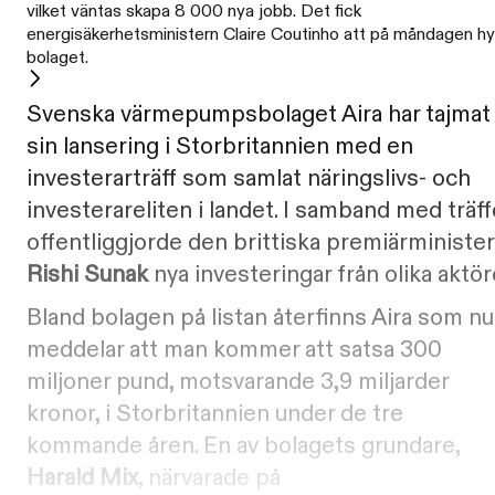
vilket väntas skapa 8 000 nya jobb. Det fick
energisäkerhetsministern Claire Coutinho att på måndagen hyl
bolaget.
Svenska värmepumpsbolaget Aira har tajmat
sin lansering i Storbritannien med en
investerarträff som samlat näringslivs- och
investerareliten i landet. I samband med träf
offentliggjorde den brittiska premiärministe
Rishi Sunak
nya investeringar från olika aktör
Bland bolagen på listan återfinns Aira som nu
meddelar att man kommer att satsa 300
miljoner pund, motsvarande 3,9 miljarder
kronor, i Storbritannien under de tre
kommande åren. En av bolagets grundare,
Harald Mix
, närvarade på