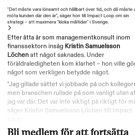
"Det måste vara lönsamt och hållbart över tid, och då måste 
möta kunden där den är", säger hon till Impact Loop om sin
strategi – att maximera "kloka måltider" i Sverige.
Efter åtta år som managementkonsult inom
finanssektorn insåg
Kristin Samuelsson
Löchen
att något saknades. Under
föräldraledigheten kom klarhet – hon ville gö
något som verkligen betydde något.
"Jag gillade sättet vi jobbade på och kollegor
men branschen rullade på som vanligt utan a
jag var där. Det var inte viktigt på riktigt för mi
säger Kristin Samuelsson Löchen till Impact
Loop.
Bli medlem för att fortsätta