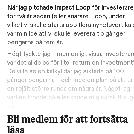
När jag pitchade Impact Loop
för investerare
för två år sedan (eller snarare: Loop, under
vilket vi skulle starta upp flera nyhetsvertikal
var min idé att vi skulle leverera tio gånger
pengarna på fem år.
Högt tyckte jag – men enligt vissa investerar
var det alldeles för lite "return on investment"
De ville se en kalkyl där jag siktade på 100
gånger pengarna – och med en plan på att ta 
en rejält större runda om några år. Något jag
varken trodde på eller kände mig särskilt su
på.
Bli medlem för att fortsätta
läsa