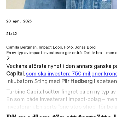
20 apr. 2025
21:12
Camilla Bergman, Impact Loop. Foto: Jonas Borg.
En ny typ av impact-investerare gör entré. Det är bra – men d
Veckans största nyhet i den annars ganska p
Capital
,
som ska investera 750 miljoner kron
inkubatorn Sting med
Pär Hedberg
i spetsen
Turbine Capital sätter fingret på en ny typ a
En som både investerar i impact-bolag – men s
investerar i. En sorts “one stop shop” för bol