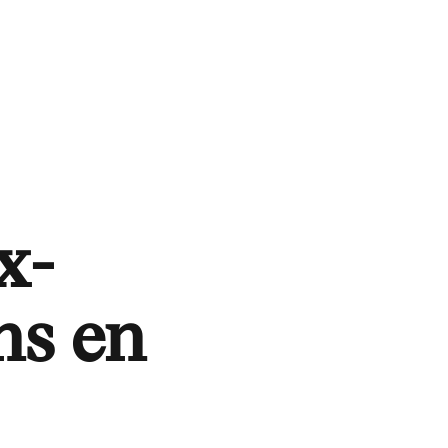
x-
ns en