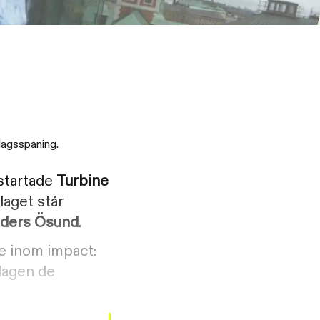
dagsspaning.
ystartade
Turbine
laget står
ders Ösund
.
re inom impact:
olagen de