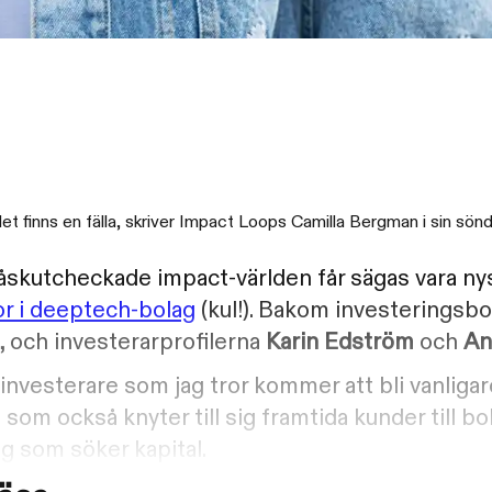
et finns en fälla, skriver Impact Loops Camilla Bergman i sin sön
åskutcheckade impact-världen får sägas vara n
or i deeptech-bolag
(kul!). Bakom investeringsbo
, och investerarprofilerna
Karin Edström
och
An
v investerare som jag tror kommer att bli vanliga
om också knyter till sig framtida kunder till b
ag som söker kapital.