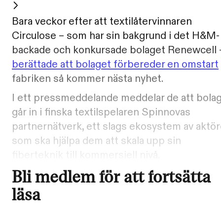
Bara veckor efter att textilåtervinnaren
Circulose – som har sin bakgrund i det H&M-
backade och konkursade bolaget Renewcell 
berättade att bolaget förbereder en omstart
fabriken så kommer nästa nyhet.
I ett pressmeddelande meddelar de att bola
går in i finska textilspelaren Spinnovas
partnernätverk, ett slags ekosystem av aktör
som ska hjälpa dem att skala upp sin
fiberteknik till kommersiell nivå.
Bli medlem för att fortsätta
läsa