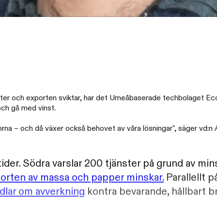
nster och exporten sviktar, har det Umeåbaserade techbolaget Eco
och gå med vinst.
na – och då växer också behovet av våra lösningar", säger vd:n A
er. Södra varslar 200 tjänster på grund av mins
orten av massa och papper minskar.
Parallellt 
dlar om avverkning
kontra bevarande, hållbart b