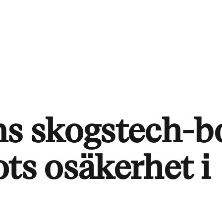
ns skogstech-b
ts osäkerhet i