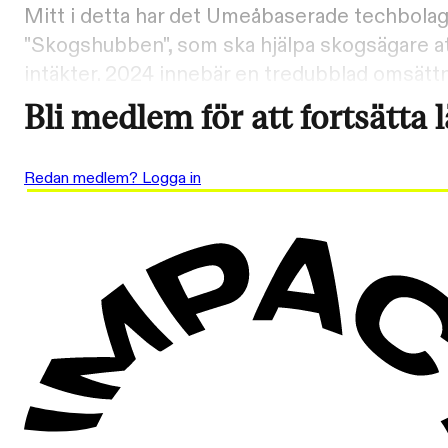
Mitt i detta har det Umeåbaserade techbolag
"Skogshubben", som ska hjälpa skogsägare at
intäkter. 2024 innebär en tredubblad omsättnin
Bli medlem för att fortsätta 
Redan medlem? Logga in