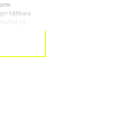
form
er hållbara
ultat på ...