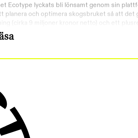
et Ecotype lyckats bli lönsamt genom sin platt
t planera och optimera skogsbruket så att det g
g (cirka 9 miljoner kronor netto) och ett plusres
läsa