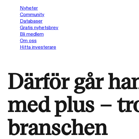
Nyheter
Community
Databaser
Gratis nyhetsbrev
Bli medlem
Om oss
Hitta investerare
Därför går ha
med plus – tro
branschen