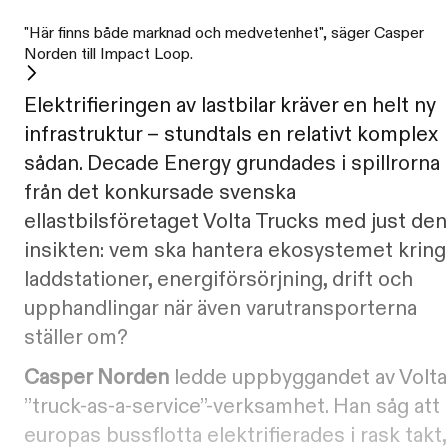
"Här finns både marknad och medvetenhet", säger Casper
Norden till Impact Loop.
Elektrifieringen av lastbilar kräver en helt ny
infrastruktur − stundtals en relativt komplex
sådan. Decade Energy grundades i spillrorna
från det konkursade svenska
ellastbilsföretaget Volta Trucks med just den
insikten: vem ska hantera ekosystemet kring
laddstationer, energiförsörjning, drift och
upphandlingar när även varutransporterna
ställer om?
Casper Norden
ledde uppbyggandet av Volta
”truck-as-a-service”-verksamhet. Han såg att
europas bussflotta elektrifierades i rask takt,