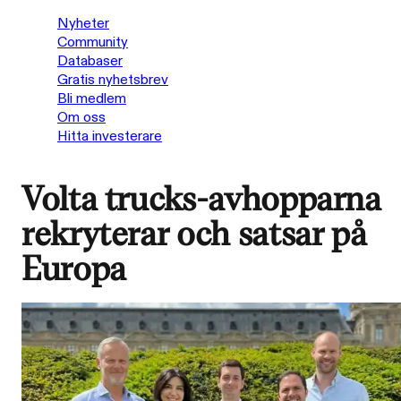
Nyheter
Community
Databaser
Gratis nyhetsbrev
Bli medlem
Om oss
Hitta investerare
Volta trucks-avhopparna
rekryterar och satsar på
Europa