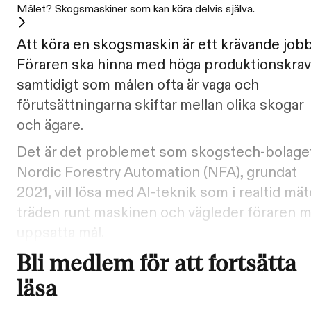
Målet? Skogsmaskiner som kan köra delvis själva.
Att köra en skogsmaskin är ett krävande jobb
Föraren ska hinna med höga produktionskrav
samtidigt som målen ofta är vaga och
förutsättningarna skiftar mellan olika skogar
och ägare.
Det är det problemet som skogstech-bolage
Nordic Forestry Automation (NFA), grundat
2021, vill lösa med AI-teknik som i realtid mät
träden runt maskinen och vägleder föraren 
uppsatta mål.
Bli medlem för att fortsätta
läsa