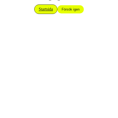
Startsida
Försök igen