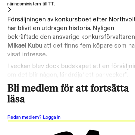
näringsministern till TT.
Försäljningen av konkursboet efter Northvol
har blivit en utdragen historia. Nyligen
bekräftade den ansvarige konkursförvaltaren
Mikael Kubu
att det finns fem köpare som ha
visat intresse.
I veckan blev dock budskapet att en försäljni
om det blir någon, lär dröja “ett par veckor”.
Bli medlem för att fortsätta
läsa
Redan medlem? Logga in