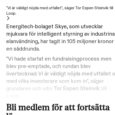
"Vi är väldigt nöjda med utfallet", säger Tor Espen Steinvik till
Loop.
Energitech-bolaget Skye, som utvecklar
mjukvara för intelligent styrning av industrins
elanvändning, har tagit in 105 miljoner kronor 
en såddrunda.
"Vi hade startat en fundraisingprocess men
blev pre-emptade, och rundan blev
övertecknad. Vi är väldigt nöjda med utfallet 
med vilka investerare som kom in", säger
grundaren och vd:n
Tor Espen Steinvik
till
Loop.
Bli medlem för att fortsätta