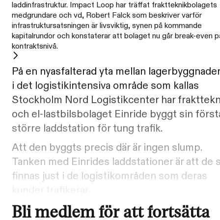
laddinfrastruktur. Impact Loop har träffat fraktteknikbolagets
medgrundare och vd, Robert Falck som beskriver varför
infrastruktursatsningen är livsviktig, synen på kommande
kapitalrundor och konstaterar att bolaget nu går break-even p
kontraktsnivå.
På en nyasfalterad yta mellan lagerbyggnade
i det logistikintensiva område som kallas
Stockholm Nord Logistikcenter har frakttekn
och el-lastbilsbolaget Einride byggt sin först
större laddstation för tung trafik.
Att den byggts precis där är ingen slump.
Tanken med Einrides laddstationer är att de 
finnas just i de logistikområden som deras
kunder trafikerar.
Bli medlem för att fortsätta