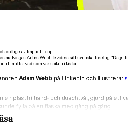
ch collage av Impact Loop.
 Men nu tvingas Adam Webb likvidera sitt svenska företag. "Dags fö
ch berättar vad som var spiken i kistan.
prenören
Adam Webb
på Linkedin och illustrerar
s
n en plastfri hand- och duschtvål, gjord på ett 
unde fylla på en flaska med gång på gång.
läsa