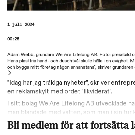
1 juli 2024
00:25
Adam Webb, grundare We Are Lifelong AB. Foto: pressbild o
Hans plastfria hand- och duschtvål skulle hålla i en evighet.
och bygga mitt företag någon annanstans", skriver grundaren o
"Idag har jag tråkiga nyheter", skriver entre
en reklamskylt med ordet "likviderat".
I sitt bolag We Are Lifelong AB utvecklade ha
man blandade med vatten, som man i sin tur k
Bli medlem för att fortsätta 