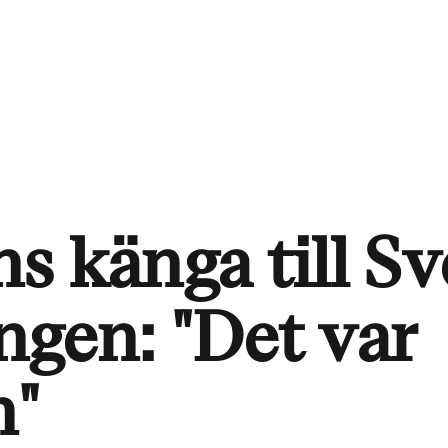
s känga till Sv
ingen: "Det var
n"