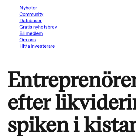
Nyheter
Community
Databaser
Gratis nyhetsbrev
Bli medlem
Om oss
Hitta investerare
Entreprenören
efter likvider
spiken i kista