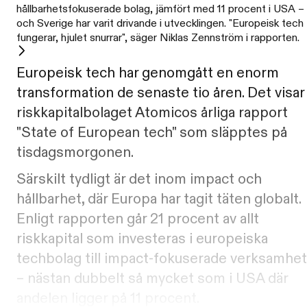
hållbarhetsfokuserade bolag, jämfört med 11 procent i USA –
och Sverige har varit drivande i utvecklingen. "Europeisk tech
fungerar, hjulet snurrar", säger Niklas Zennström i rapporten.
Europeisk tech har genomgått en enorm
transformation de senaste tio åren. Det visar
riskkapitalbolaget Atomicos årliga rapport
"State of European tech" som släpptes på
tisdagsmorgonen.
Särskilt tydligt är det inom impact och
hållbarhet, där Europa har tagit täten globalt.
Enligt rapporten går 21 procent av allt
riskkapital som investeras i europeiska
techbolag till impact-fokuserade verksamhet
– nästan dubbelt så mycket som i USA där
andelen ligger på 11 procent.