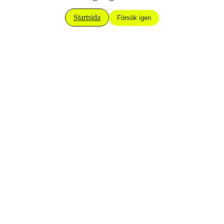
Startsida
Försök igen