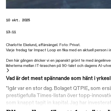
10 okt. 2025
13:11
Charlotte Ekelund, affärsängel. Foto: Privat.
Varje fredag tar Impact Loop en fika med en aktuell person i
Den här gången dricker vi en japanskt grönt te med ängelin
likheterna mellan IT-kraschen på 90-talet och dagens AI-utve
Vad är det mest spännande som hänt i yrkesl
"Igår var en stor dag. Bolaget QTPIE, som er
prestigefulla Times-listan över topp-innovation
som knappt tagit in kapital. Jag har investerat 