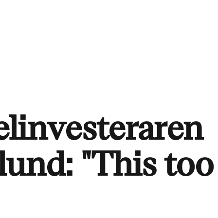
linvesteraren
und: "This too 