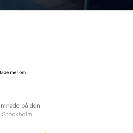
ratade mer om
 hamnade på den
g i Stockholm