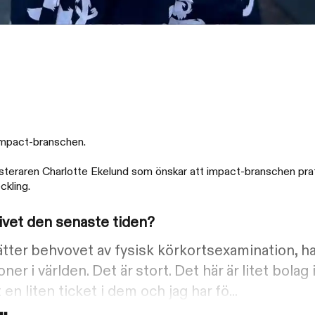
 impact-branschen.
vesteraren Charlotte Ekelund som önskar att impact-branschen p
ckling.
ivet den senaste tiden?
sätter behvovet av fysisk körkortsexamination,
er i världen. Det är stort. Det här är litet bola
en liten ticket i dem och jag har fö...