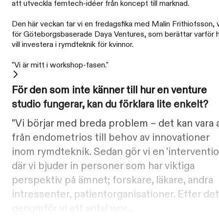
att utveckla femtech-idéer från koncept till marknad.
Den här veckan tar vi en fredagsfika med Malin Frithiofsson, 
för Göteborgsbaserade Daya Ventures, som berättar varför 
vill investera i rymdteknik för kvinnor.
"Vi är mitt i workshop-fasen."
För den som inte känner till hur en venture
studio fungerar, kan du förklara lite enkelt?
"Vi börjar med breda problem – det kan vara a
från endometrios till behov av innovationer
inom rymdteknik. Sedan gör vi en 'interventio
där vi bjuder in personer som har viktiga
perspektiv på ämnet; forskare, läkare, andra
intressenter, patientorganisationer. Efter det
genomför vi ett antal wor...