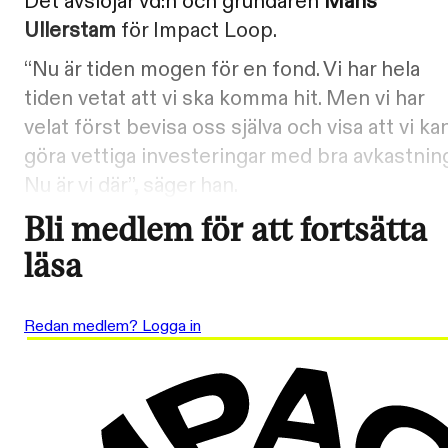
Det avslöjar vd:n och grundaren
Måns
Ullerstam
för Impact Loop.
“Nu är tiden mogen för en fond. Vi har hela
tiden vetat att vi ska komma hit. Men vi har
velat först bevisa oss själva och visa att vi ka
göra vettiga investeringar med bra avkastning
Nu är vi där”, säger han.
Bli medlem för att fortsätta
läsa
Redan medlem? Logga in