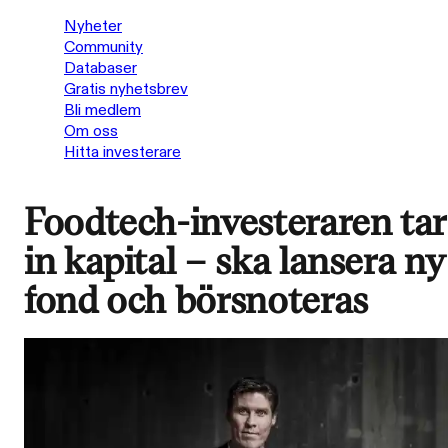
Nyheter
Community
Databaser
Gratis nyhetsbrev
Bli medlem
Om oss
Hitta investerare
Foodtech-investeraren tar
in kapital – ska lansera ny
fond och börsnoteras