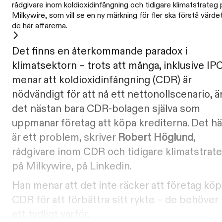
rådgivare inom koldioxidinfångning och tidigare klimatstrateg 
Milkywire, som vill se en ny märkning för fler ska förstå värdet
de här affärerna.
Det finns en återkommande paradox i
klimatsektorn – trots att många, inklusive IP
menar att koldioxidinfångning (CDR) är
nödvändigt för att nå ett nettonollscenario, ä
det nästan bara CDR-bolagen själva som
uppmanar företag att köpa krediterna. Det hä
är ett problem, skriver
Robert Höglund
,
rådgivare inom CDR och tidigare klimatstrat
på Milkywire, på Linkedin.
Han menar att det inte räcker att företag köp
CDR för att förbättra sitt rykte – de behöver
ett tydligt varför.