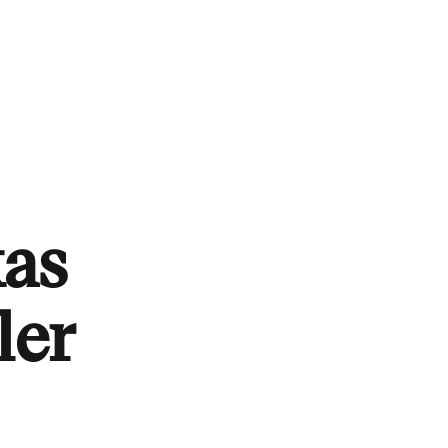
kas
ler