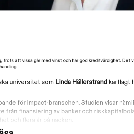
, trots att vissa går med vinst och har god kreditvärdighet. Det v
handling.
iska universitet som
Linda Hällerstrand
kartlagt 
.
oande för impact-branschen. Studien visar nämli
 från finansiering av banker och riskkapitalbola
het och flera år på nacken.
läsa