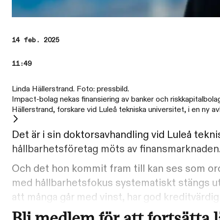
14 feb. 2025
11:49
Linda Hällerstrand. Foto: pressbild.
Impact-bolag nekas finansiering av banker och riskkapitalbolag
Hällerstrand, forskare vid Luleå tekniska universitet, i en ny av
Det är i sin doktorsavhandling vid Luleå tekn
hållbarhetsföretag möts av finansmarknaden
Och det hon kommit fram till kan ses som or
med hållbarhetsfokus systematiskt stängs ute
att många går med vinst, har god kreditvärdig
Bli medlem för att fortsätta 