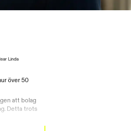
isar Linda
hur över 50
gen att bolag
g. Detta trots