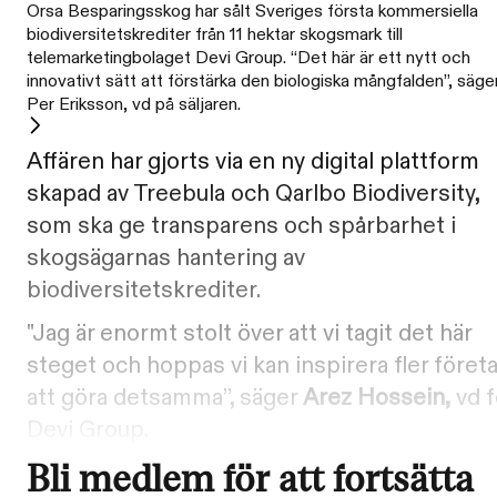
Orsa Besparingsskog har sålt Sveriges första kommersiella
biodiversitetskrediter från 11 hektar skogsmark till
telemarketingbolaget Devi Group. “Det här är ett nytt och
innovativt sätt att förstärka den biologiska mångfalden”, säge
Per Eriksson, vd på säljaren.
Affären har gjorts via en ny digital plattform
skapad av Treebula och Qarlbo Biodiversity,
som ska ge transparens och spårbarhet i
skogsägarnas hantering av
biodiversitetskrediter.
"Jag är enormt stolt över att vi tagit det här
steget och hoppas vi kan inspirera fler föret
att göra detsamma”, säger
Arez Hossein,
vd f
Devi Group.
Bli medlem för att fortsätta