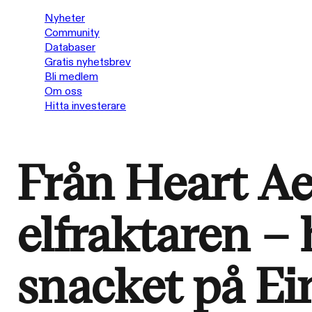
Nyheter
Community
Databaser
Gratis nyhetsbrev
Bli medlem
Om oss
Hitta investerare
Från Heart Ae
elfraktaren – 
snacket på Ei