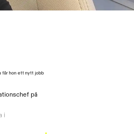
får hon ett nytt jobb
ationschef på
 i