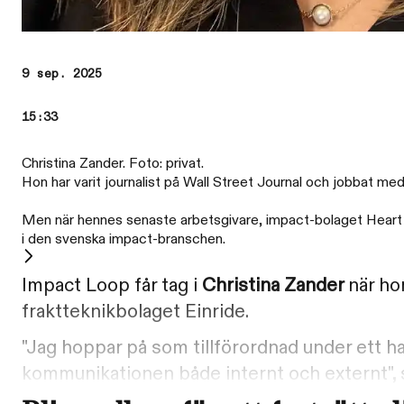
9 sep. 2025
15:33
Christina Zander. Foto: privat.
Hon har varit journalist på Wall Street Journal och jobbat me
Men när hennes senaste arbetsgivare, impact-bolaget Heart Ae
i den svenska impact-branschen.
Impact Loop får tag i
Christina Zander
när ho
fraktteknikbolaget Einride.
"Jag hoppar på som tillförordnad under ett h
kommunikationen både internt och externt", 