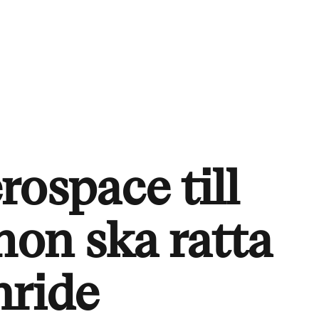
rospace till
hon ska ratta
nride