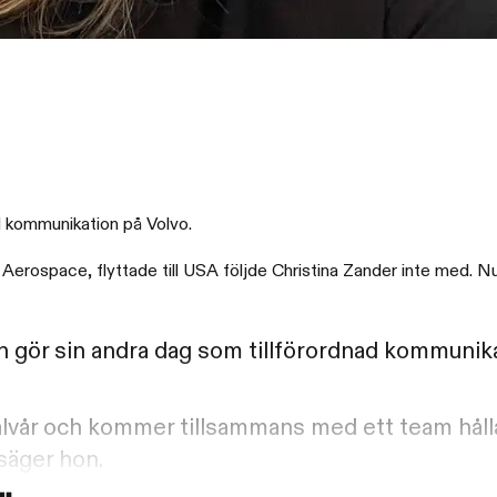
d kommunikation på Volvo.
rospace, flyttade till USA följde Christina Zander inte med. Nu 
n gör sin andra dag som tillförordnad kommunik
alvår och kommer tillsammans med ett team hålla
säger hon.