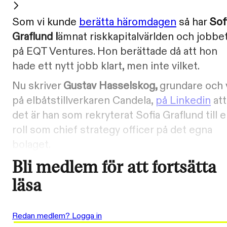
Som vi kunde
berätta häromdagen
så har
Sof
Graflund l
ämnat riskkapitalvärlden och jobbe
på EQT Ventures. Hon berättade då att hon
hade ett nytt jobb klart, men inte vilket.
Nu skriver
Gustav Hasselskog,
grundare och 
på elbåtstillverkaren Candela,
på Linkedin
att
det är han som rekryterat Sofia Graflund till 
roll som chief strategy officer på det egna
bolaget.
Bli medlem för att fortsätta
läsa
Redan medlem? Logga in