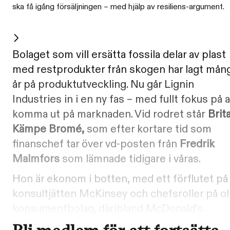
ska få igång försäljningen – med hjälp av resiliens-argument.
Bolaget som vill ersätta fossila delar av plast
med restprodukter från skogen har lagt mån
år på produktutveckling. Nu går Lignin
Industries in i en ny fas – med fullt fokus på a
komma ut på marknaden. Vid rodret står
Brit
Kämpe Bromé,
som efter kortare tid som
finanschef tar över vd-posten från
Fredrik
Malmfors
som lämnade tidigare i våras.
Hon är ekonom i botten, med ett förflutet på
konsultjätten McKinsey och chefsroller på ol
konsumentbolag, däribland McDonald's.