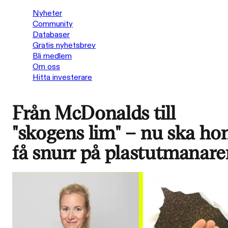
Nyheter
Community
Databaser
Gratis nyhetsbrev
Bli medlem
Om oss
Hitta investerare
Från McDonalds till
"skogens lim" – nu ska ho
få snurr på plastutmanare