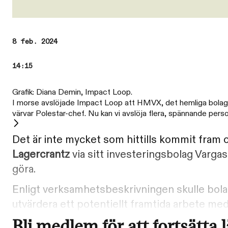
8 feb. 2024
14:15
Grafik: Diana Demin, Impact Loop.
I morse avslöjade Impact Loop att HMVX, det hemliga bolag 
värvar Polestar-chef. Nu kan vi avslöja flera, spännande per
Det är inte mycket som hittills kommit fram
Lagercrantz
via sitt investeringsbolag Varga
göra.
Enligt verksamhetsbeskrivningen skulle bola
utvärdera ett potentiellt framtida arbete med c
Bli medlem för att fortsätta 