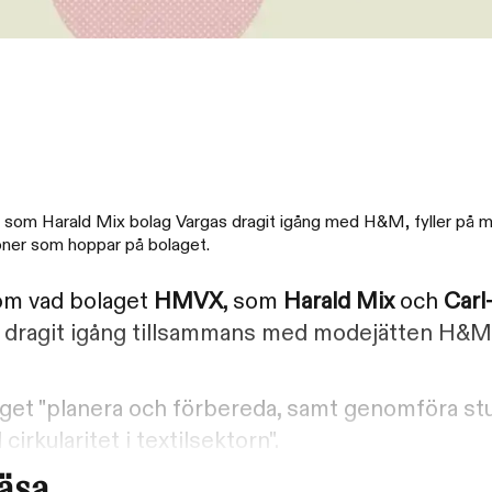
som Harald Mix bolag Vargas dragit igång med H&M, fyller på m
soner som hoppar på bolaget.
 om vad bolaget
HMVX
, som
Harald Mix
och
Carl
s dragit igång tillsammans med modejätten H&M,
get "planera och förbereda, samt genomföra stud
irkularitet i textilsektorn".
läsa