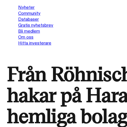
Nyheter
Community
Databaser
Gratis nyhetsbrev
Bli medlem
Om oss
Hitta investerare
Från Röhnisch 
hakar på Har
hemliga bola