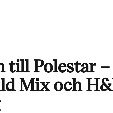
till Polestar –
ald Mix och H
g