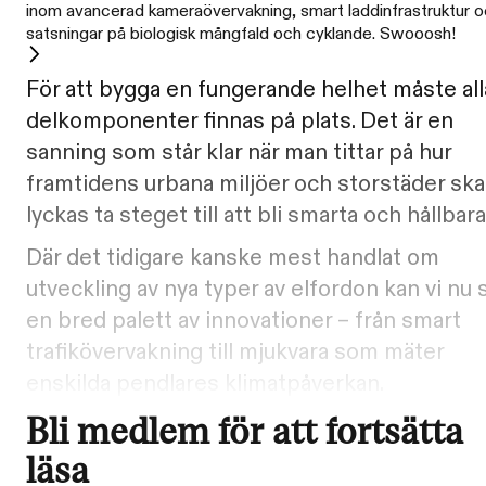
inom avancerad kameraövervakning, smart laddinfrastruktur 
satsningar på biologisk mångfald och cyklande. Swooosh!
För att bygga en fungerande helhet måste all
delkomponenter finnas på plats. Det är en
sanning som står klar när man tittar på hur
framtidens urbana miljöer och storstäder ska
lyckas ta steget till att bli smarta och hållbara
Där det tidigare kanske mest handlat om
utveckling av nya typer av elfordon kan vi nu 
en bred palett av innovationer – från smart
trafikövervakning till mjukvara som mäter
enskilda pendlares klimatpåverkan.
Bli medlem för att fortsätta
läsa