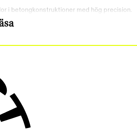
dor i betongkonstruktioner med hög precision.
läsa