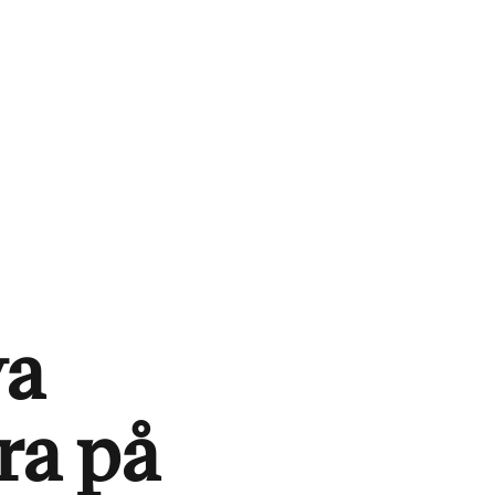
ya
ra på