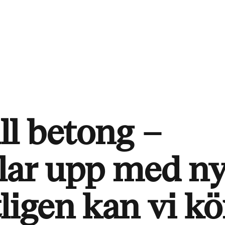
ill betong –
lar upp med n
ligen kan vi kö