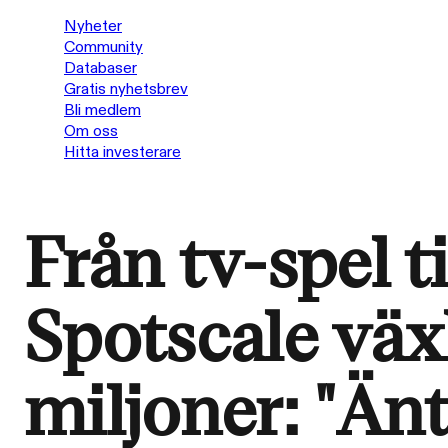
Nyheter
Community
Databaser
Gratis nyhetsbrev
Bli medlem
Om oss
Hitta investerare
Från tv-spel t
Spotscale väx
miljoner: "Änt