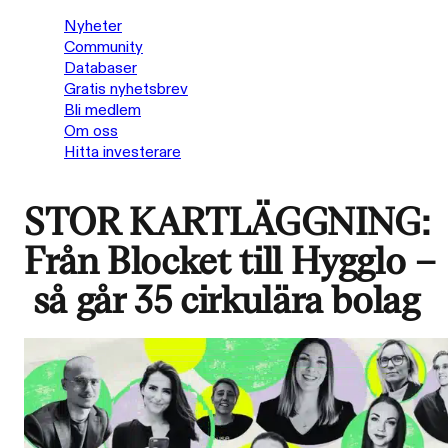
Nyheter
Community
Databaser
Gratis nyhetsbrev
Bli medlem
Om oss
Hitta investerare
STOR KARTLÄGGNING:
Från Blocket till Hygglo –
så går 35 cirkulära bolag