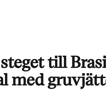
teget till Bras
al med gruvjätt