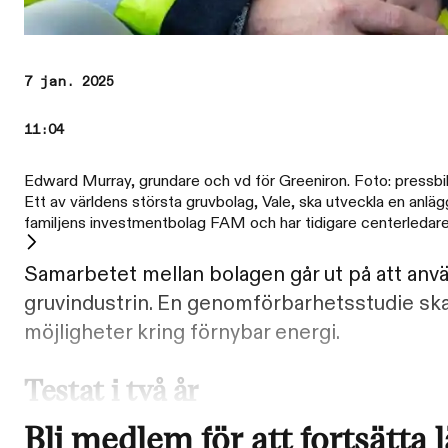
7 jan. 2025
11:04
Edward Murray, grundare och vd för Greeniron. Foto: pressbil
Ett av världens största gruvbolag, Vale, ska utveckla en anl
familjens investmentbolag FAM och har tidigare centerledaren
Samarbetet mellan bolagen går ut på att anvä
gruvindustrin. En genomförbarhetsstudie ska nu
möjligheter kring förnybar energi.
Testat i två år
Bli medlem för att fortsätta 