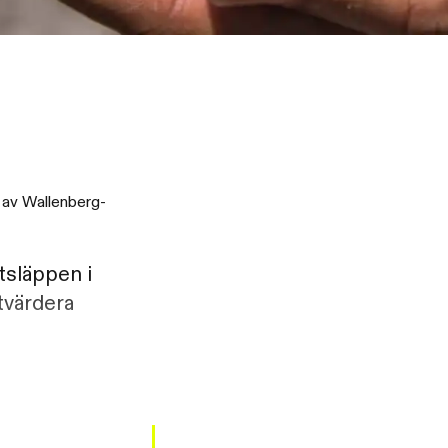
s av Wallenberg-
tsläppen i
utvärdera