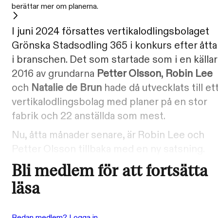
berättar mer om planerna.
I juni 2024 försattes vertikalodlingsbolaget
Grönska Stadsodling 365 i konkurs efter åtta
i branschen. Det som startade som i en källa
2016 av grundarna
Petter Olsson
,
Robin Lee
och
Natalie de Brun
hade då utvecklats till et
vertikalodlingsbolag med planer på en stor
fabrik och 22 anställda som mest.
Nu, åtta månader senare, är Robin Lee och
Petter Olsson tillbaka med en ny satsning.
Bli medlem för att fortsätta
läsa
Redan medlem? Logga in