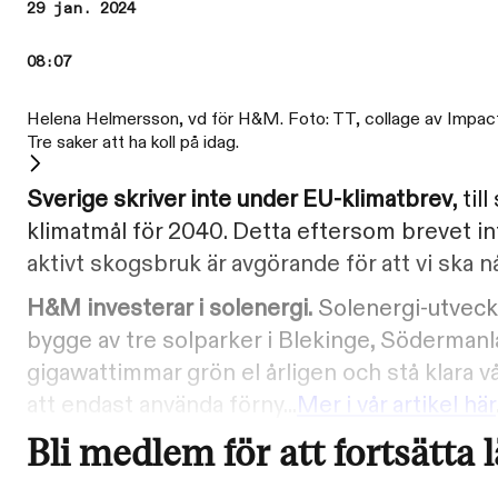
29 jan. 2024
08:07
Helena Helmersson, vd för H&M. Foto: TT, collage av Impac
Tre saker att ha koll på idag.
Sverige skriver inte under EU-klimatbrev
, ti
klimatmål för 2040. Detta eftersom brevet int
aktivt skogsbruk är avgörande för att vi ska 
H&M investerar i solenergi.
Solenergi-utveck
bygge av tre solparker i Blekinge, Söderman
gigawattimmar grön el årligen och stå klara 
att endast använda förny...
Mer i vår artikel här
Bli medlem för att fortsätta 