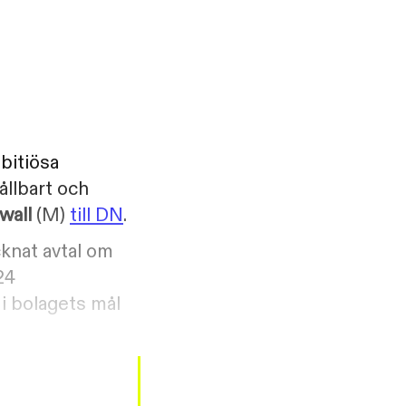
mbitiösa
ållbart och
wall
(M)
till DN
.
knat avtal om
24
 i bolagets mål