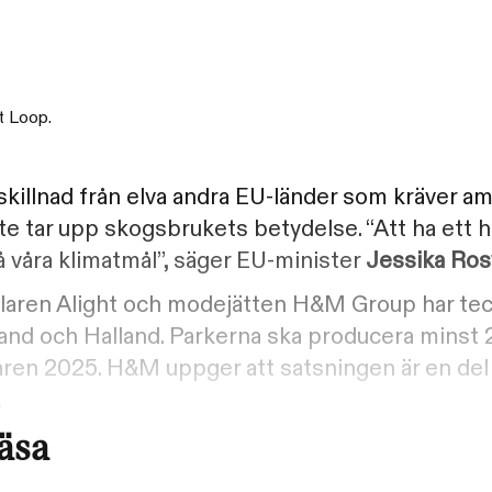
t Loop.
ll skillnad från elva andra EU-länder som kräver a
e tar upp skogsbrukets betydelse. “Att ha ett h
nå våra klimatmål”, säger EU-minister
Jessika Ros
laren Alight och modejätten H&M Group har tec
land och Halland. Parkerna ska producera minst 
våren 2025. H&M uppger att satsningen är en del
.
läsa