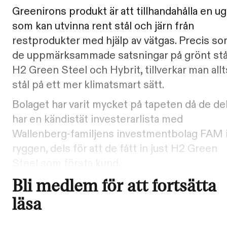
Greenirons produkt är att tillhandahålla en u
som kan utvinna rent stål och järn från
restprodukter med hjälp av vätgas. Precis s
de uppmärksammade satsningar på grönt stå
H2 Green Steel och Hybrit, tillverkar man allt
stål på ett mer klimatsmart sätt.
Bolaget har varit mycket på tapeten då de de
har en kändistät investerarlista med
Wallenberg-familjens investmentbolag FAM 
ryggen, dels för att de fått in just H2 Green
Steel som första kund.
Bli medlem för att fortsätta
läsa