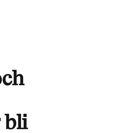
och
 bli