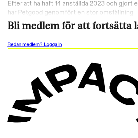
Efter att ha haft 14 anställda 2023 och gjort
har Petgood genomfört en stor omställning.
Bli medlem för att fortsätta 
Redan medlem? Logga in