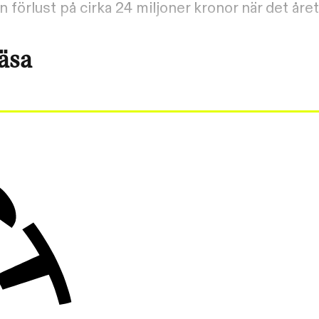
 en förlust på cirka 24 miljoner kronor när det å
läsa