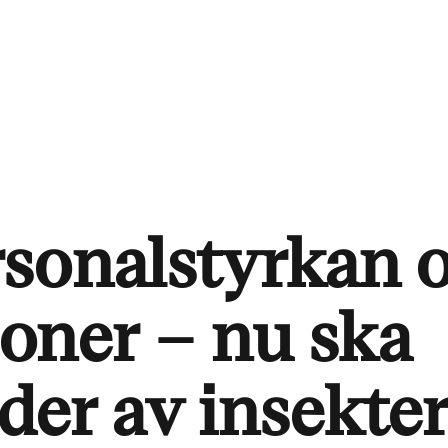
rsonalstyrkan 
joner – nu ska
er av insekter