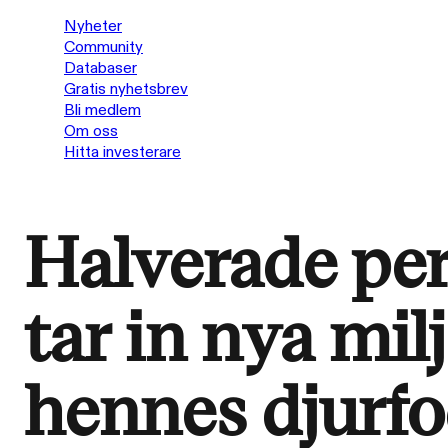
Nyheter
Community
Databaser
Gratis nyhetsbrev
Bli medlem
Om oss
Hitta investerare
Halverade pe
tar in nya mil
hennes djurfod