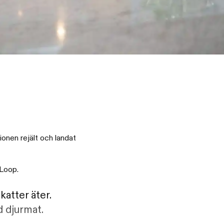
ionen rejält och landat
 Loop.
atter äter.
d djurmat.