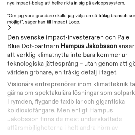
nya impact-bolag att hellre rikta in sig på avloppssystem.
"Om jag vore grundare skulle jag välja en så tråkig bransch s
möjligt", säger han till Impact Loop.
Den svenske impact-investeraren och Pale
Blue Dot-partnern
Hampus Jakobsson
anser
att verklig klimatnytta inte bara kommer ur
teknologiska jättesprång – utan genom att g
världen grönare, en tråkig detalj i taget.
Visionära entreprenörer inom klimatteknik ta
gärna om spektakulära lösningar som solpark
i rymden, flygande taxibilar och gigantiska
koldioxidfångare. Men enligt Hampus
Jakobsson finns de mest underskattade
affärsmöjligheterna i helt andra hörn av