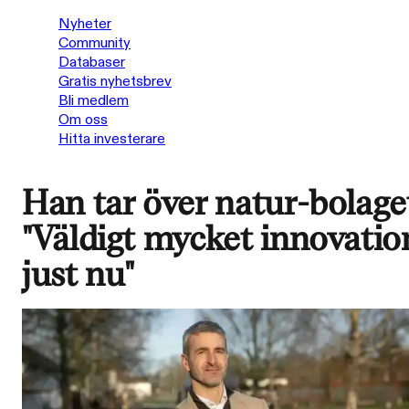
Nyheter
Community
Databaser
Gratis nyhetsbrev
Bli medlem
Om oss
Hitta investerare
Han tar över natur-bolage
"Väldigt mycket innovatio
just nu"