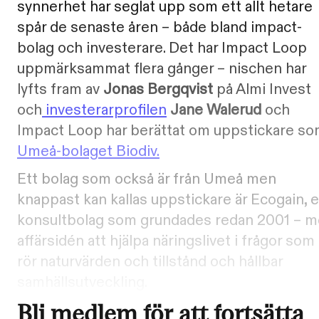
synnerhet har seglat upp som ett allt hetare
spår de senaste åren – både bland impact-
bolag och investerare. Det har Impact Loop
uppmärksammat flera gånger – nischen har
lyfts fram av
Jonas Bergqvist
på Almi Invest
och
investerarprofilen
Jane Walerud
och
Impact Loop har berättat om uppstickare s
Umeå-bolaget Biodiv.
Ett bolag som också är från Umeå men
knappast kan kallas uppstickare är Ecogain, e
konsultbolag som grundades redan 2001 – 
affärsidén att hjälpa näringslivet i frågor som
rör naturvärden och tillstånd och hållbar
samhällsutveckling.
Bli medlem för att fortsätta