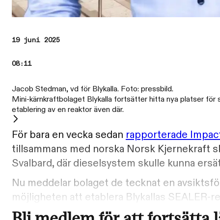
19 juni 2025
08:11
Jacob Stedman, vd för Blykalla. Foto: pressbild.
Mini-kärnkraftbolaget Blykalla fortsätter hitta nya platser fö
etablering av en reaktor även där.
För bara en vecka sedan
rapporterade Impac
tillsammans med norska Norsk Kjernekraft sk
Svalbard, där dieselsystem skulle kunna ers
Nu meddelar bolaget de tecknat en avsikts
möjligheten att etablera Blykallas SEALER-
Bli medlem för att fortsätta 