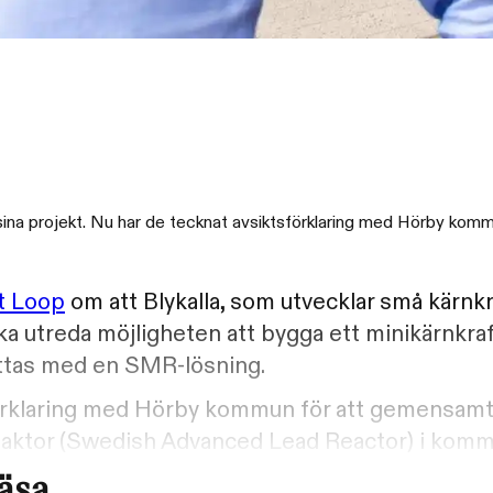
r sina projekt. Nu har de tecknat avsiktsförklaring med Hörby komm
t Loop
om att Blykalla, som utvecklar små kärnk
a utreda möjligheten att bygga ett minikärnkra
ättas med en SMR-lösning.
förklaring med Hörby kommun för att gemensam
reaktor (Swedish Advanced Lead Reactor) i kom
läsa