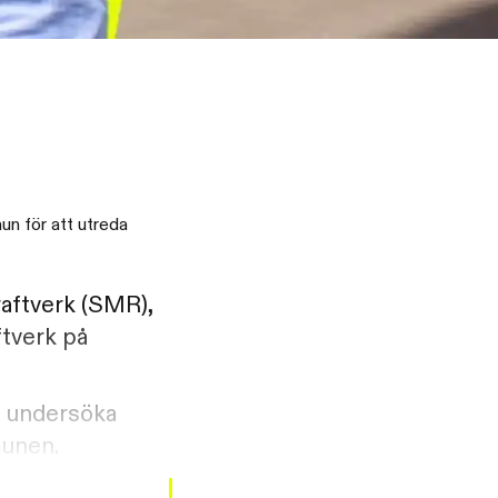
un för att utreda
raftverk (SMR),
ftverk på
t undersöka
munen.