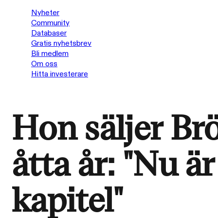
Nyheter
Community
Databaser
Gratis nyhetsbrev
Bli medlem
Om oss
Hitta investerare
Hon säljer Brö
åtta år: "Nu är
kapitel"