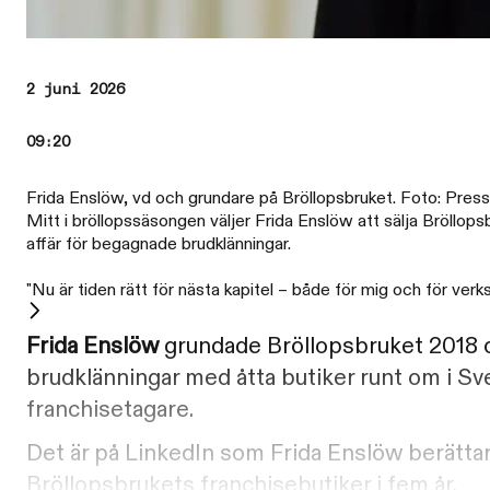
2 juni 2026
09:20
Frida Enslöw, vd och grundare på Bröllopsbruket. Foto: Pressb
Mitt i bröllopssäsongen väljer Frida Enslöw att sälja Bröllop
affär för begagnade brudklänningar.
"Nu är tiden rätt för nästa kapitel – både för mig och för verk
Frida Enslöw
grundade Bröllopsbruket 2018 o
brudklänningar med åtta butiker runt om i Sver
franchisetagare.
Det är på LinkedIn som Frida Enslöw berätta
Bröllopsbrukets franchisebutiker i fem år.