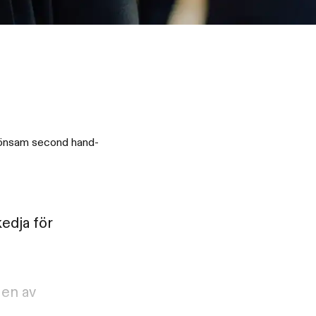
n lönsam second hand-
edja för
 en av