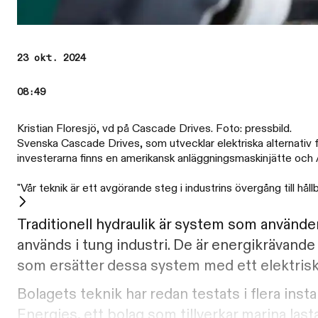
23 okt. 2024
08:49
Kristian Floresjö, vd på Cascade Drives. Foto: pressbild.
Svenska Cascade Drives, som utvecklar elektriska alternativ för
investerarna finns en amerikansk anläggningsmaskinjätte och
"Vår teknik är ett avgörande steg i industrins övergång till hål
Traditionell hydraulik är system som använder 
används i tung industri. De är energikrävand
som ersätter dessa system med ett elektriskt, 
Bolagets teknik har redan testats i flera ins
Energies, ett bolag som tillverkar marina last