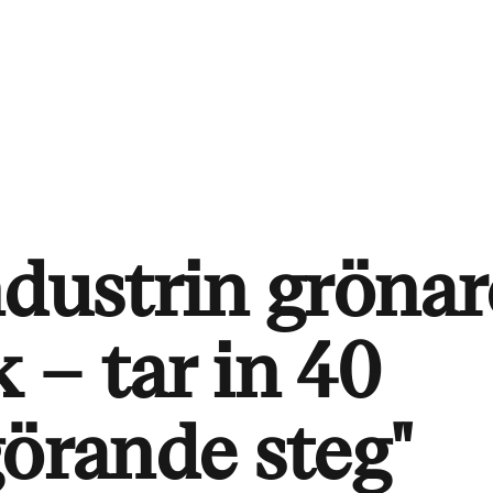
ndustrin grönar
 – tar in 40
görande steg"