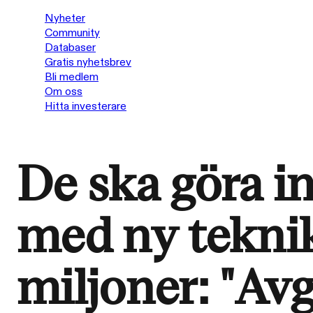
Nyheter
Community
Databaser
Gratis nyhetsbrev
Bli medlem
Om oss
Hitta investerare
De ska göra i
med ny teknik
miljoner: "Av