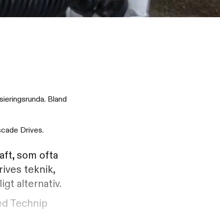
nsieringsrunda. Bland
ascade Drives.
aft, som ofta
ives teknik,
gt alternativ.
med Technip