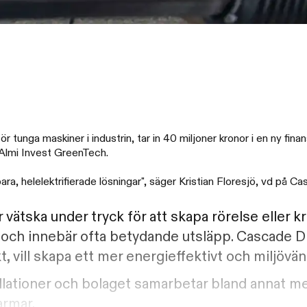
 tunga maskiner i industrin, tar in 40 miljoner kronor i en ny fina
 Almi Invest GreenTech.
lbara, helelektrifierade lösningar", säger Kristian Floresjö, vd på C
vätska under tryck för att skapa rörelse eller kr
e och innebär ofta betydande utsläpp. Cascade Dr
vill skapa ett mer energieffektivt och miljövänli
tallationer och bolaget samarbetar bland annat 
armar.