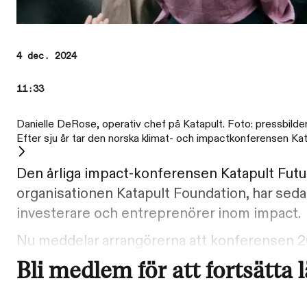
4 dec. 2024
11:33
Danielle DeRose, operativ chef på Katapult. Foto: pressbilder
Efter sju år tar den norska klimat- och impactkonferensen Ka
Den årliga impact-konferensen Katapult Future
organisationen Katapult Foundation, har sedan 
investerare och entreprenörer inom impact.
Nu meddelar arrangörerna att konferensen 20
Bli medlem för att fortsätta 