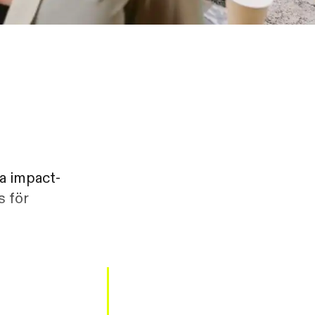
ka impact-
s för