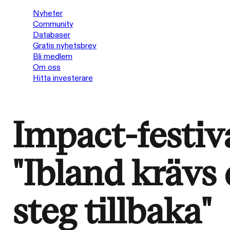
Nyheter
Community
Databaser
Gratis nyhetsbrev
Bli medlem
Om oss
Hitta investerare
Impact-festiva
"Ibland krävs 
steg tillbaka"