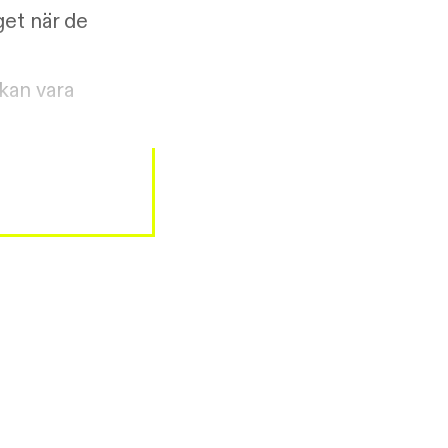
get när de
kan vara