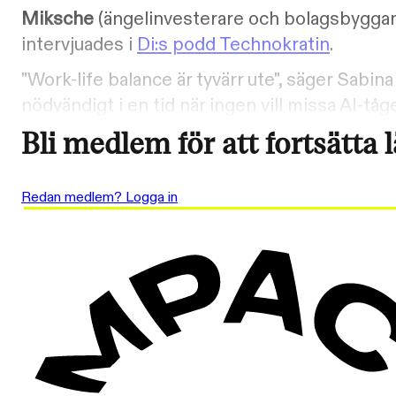
Miksche
(ängelinvesterare och bolagsbyggar
intervjuades i
Di:s podd Technokratin
.
"Work-life balance är tyvärr ute", säger Sabi
nödvändigt i en tid när ingen vill missa AI-tåge
Bli medlem för att fortsätta 
Redan medlem? Logga in