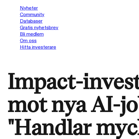
Nyheter
Community
Databaser
Gratis nyhetsbrev
Bli medlem
Om oss
Hitta investerare
Impact-investe
mot nya AI-j
"Handlar myc