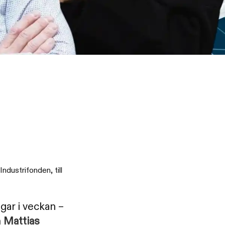
ndustrifonden, till
gar i veckan –
h
Mattias