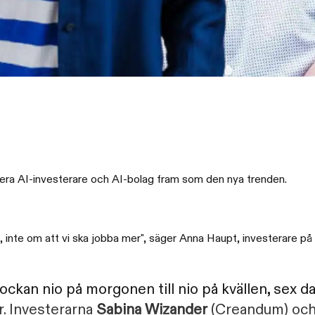
lera AI-investerare och AI-bolag fram som den nya trenden.
e, inte om att vi ska jobba mer", säger Anna Haupt, investerare på I
ockan nio på morgonen till nio på kvällen, sex da
r. Investerarna
Sabina Wizander
(Creandum) oc