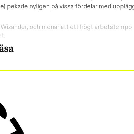
e) pekade nyligen på vissa fördelar med uppläg
na Wizander, och menar att ett högt arbetstempo 
t.
läsa