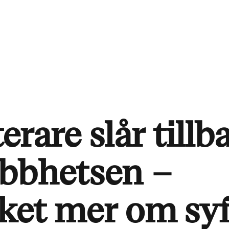
rare slår tillb
obbhetsen –
ket mer om syf